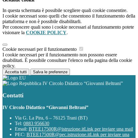
In questa schermata è possibile scegliere quali cookie consentire.
I cookie necessari sono quelli che consentono il funzionamento della
piattaforma e non è possibile disabilitarli.
Per conoscere quali sono i cookie necessari al funzionamento potete
visionare la
COOKIE POLICY
.
Cookie necessari per il funzionamento
I cookie necessari per il funzionamento non possono essere
disabilitati. È possibile consultare l'elenco nella pagina della cookie
policy.
Accetta tutti
Salva le preferenze
IV Circolo Didattico “Giovanni Beltrani”
Contatti
IV Circolo Didattico “Giovanni Beltrani”
Via G. La Pira, 6 – 76125 Trani (BT)
Tel:
0883 956630
Email:
BTEE17500R@istruzione.it
Link per inviare una mail
PEC:
BTEE17500R@pec.istruzione.it
Link per inviare una