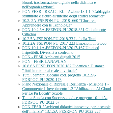
Board: trasformazione digitale nella didattica e
nell'organizzazione”
PON FESR - REACT EU - Azione 13.1.1 "Cablaggio
strutturato e sicuro all'interno degli edifici scolastici"
10.2. 2A-FSEPON-PU -2018 -660 “Giocare e
Apprendere con le Tecnologie”
PON 10.2.5A-FSEPON-PU-2018-351 Globalmente
Cittadini
10.2.5A-FSEPON-PU-2018-33 La bella Trani
10.2.2A-FSEPON-PU-2017-223 Emozioni in Gioco
PON 10.1.1A-FSEPON-PU-2017-167 Unici ed
Irripetibili: Diversità a confronto
PON - FESR Ambienti digitali 2015
PON - FESR LAN/WLAN
10.8.6A FESR PON 2020 187 Didattica a Distanza
"Tutti in rete - dal reale al virtuale"
Tutti i bambini giocano cod. progetto 10.2.2A-
FDRPOC-PU-2020-173
Piano Nazionale di Ripresa e Resilienza - Missione 1 -
Componente 1 Investimento 1.2 “Abilitazione Al Cloud
Per Le Pa Locali” Scuole
Tutti a Scuola con Successo codice progetto 10.1.1A-
FDRPOC-PU-2022-57
PON FESR "Ambienti didattici innovativi per le scuole
dell’Infanzia" 13.1.5A-FESRPON-PU-2022-227