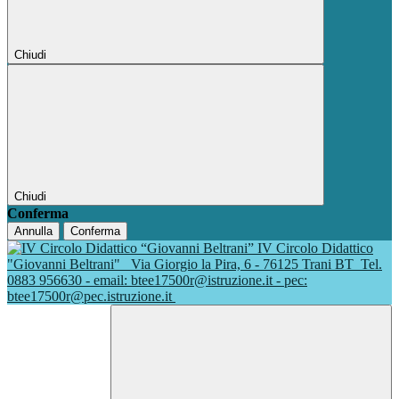
Chiudi
Chiudi
Conferma
Annulla
Conferma
IV Circolo Didattico
"Giovanni Beltrani"
Via Giorgio la Pira, 6 - 76125 Trani BT
Tel.
0883 956630 - email: btee17500r@istruzione.it - pec:
btee17500r@pec.istruzione.it