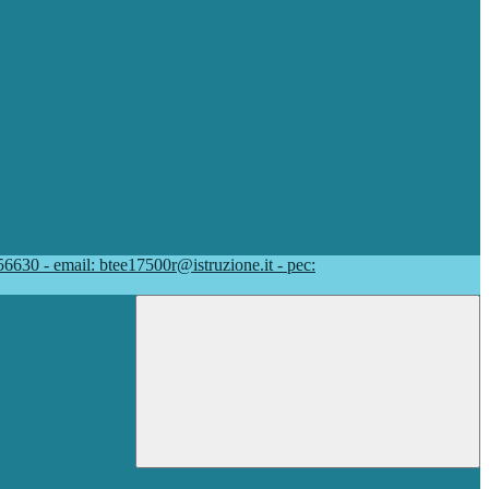
56630 - email: btee17500r@istruzione.it - pec: