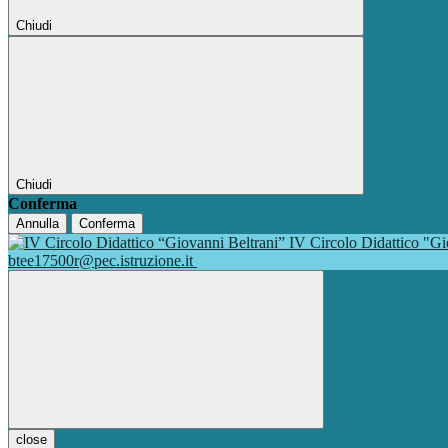
Chiudi
Chiudi
Conferma
Annulla
Conferma
IV Circolo Didattico "G
btee17500r@pec.istruzione.it
close