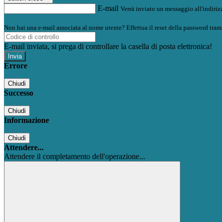
E-mail
Verrà inviato un messaggio all'indirizz
Non hai una e-mail associata al nome utente? Effettua il reset della password tram
E-mail inviata, si prega di controllare la casella di posta elettronica!
Errore
Chiudi
Successo
Chiudi
Informazione
Chiudi
Attendere...
Attendere il completamento dell'operazione...