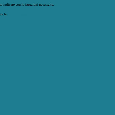
o indicato con le istruzioni necessarie.
ite la
Login Spaggiari