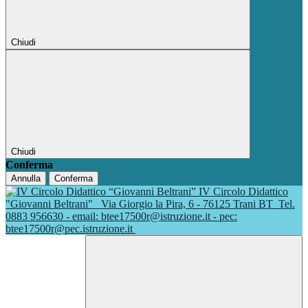
Chiudi
Chiudi
Conferma
Annulla
Conferma
IV Circolo Didattico
"Giovanni Beltrani"
Via Giorgio la Pira, 6 - 76125 Trani BT
Tel.
0883 956630 - email: btee17500r@istruzione.it - pec:
btee17500r@pec.istruzione.it