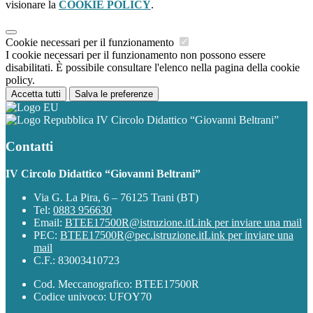
visionare la
COOKIE POLICY
.
Cookie necessari per il funzionamento
I cookie necessari per il funzionamento non possono essere
disabilitati. È possibile consultare l'elenco nella pagina della cookie
policy.
Accetta tutti
Salva le preferenze
IV Circolo Didattico “Giovanni Beltrani”
Contatti
IV Circolo Didattico “Giovanni Beltrani”
Via G. La Pira, 6 – 76125 Trani (BT)
Tel:
0883 956630
Email:
BTEE17500R@istruzione.it
Link per inviare una mail
PEC:
BTEE17500R@pec.istruzione.it
Link per inviare una
mail
C.F.: 83003410723
Cod. Meccanografico: BTEE17500R
Codice univoco: UFOY70