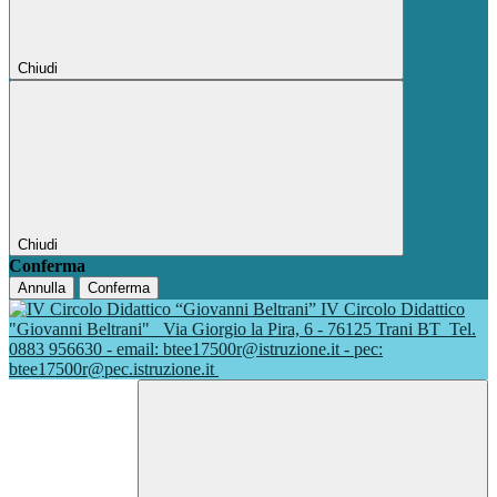
Chiudi
Chiudi
Conferma
Annulla
Conferma
IV Circolo Didattico
"Giovanni Beltrani"
Via Giorgio la Pira, 6 - 76125 Trani BT
Tel.
0883 956630 - email: btee17500r@istruzione.it - pec:
btee17500r@pec.istruzione.it