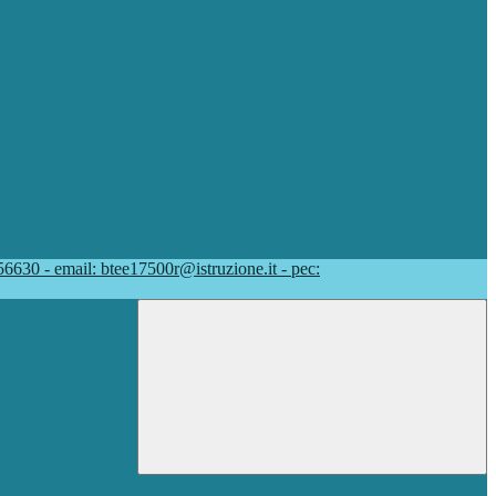
56630 - email: btee17500r@istruzione.it - pec: