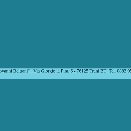
iovanni Beltrani"
Via Giorgio la Pira, 6 - 76125 Trani BT
Tel. 0883 9