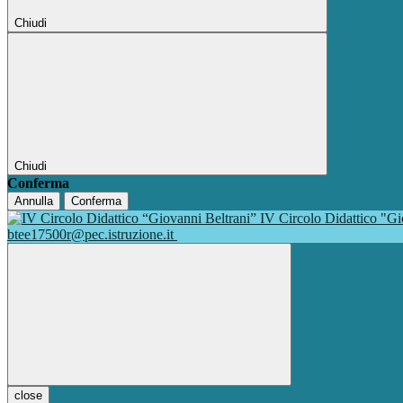
Chiudi
Chiudi
Conferma
Annulla
Conferma
IV Circolo Didattico "G
btee17500r@pec.istruzione.it
close