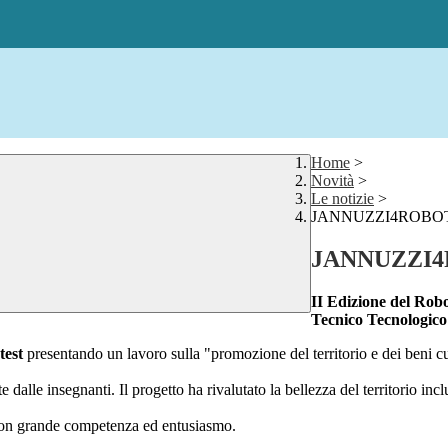
Home
>
Novità
>
Le notizie
>
JANNUZZI4ROBOT s
JANNUZZI4R
II Edizione del Ro
Tecnico Tecnologico
test
presentando un lavoro sulla "promozione del territorio e dei beni cul
e dalle insegnanti. Il progetto ha rivalutato la bellezza del territorio i
ti con grande competenza ed entusiasmo.