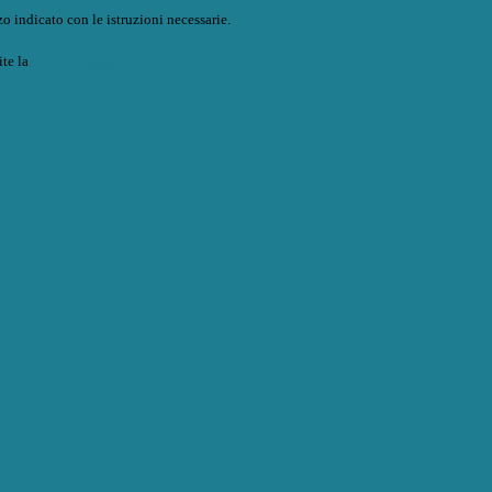
o indicato con le istruzioni necessarie.
ite la
Login Spaggiari