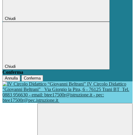
Chiudi
Chiudi
Conferma
Annulla
Conferma
IV Circolo Didattico
"Giovanni Beltrani"
Via Giorgio la Pira, 6 - 76125 Trani BT
Tel.
0883 956630 - email: btee17500r@istruzione.it - pec:
btee17500r@pec.istruzione.it