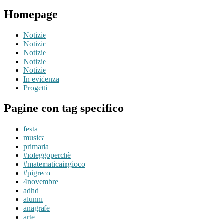
Homepage
Notizie
Notizie
Notizie
Notizie
Notizie
In evidenza
Progetti
Pagine con tag specifico
festa
musica
primaria
#ioleggoperchè
#matematicaingioco
#pigreco
4novembre
adhd
alunni
anagrafe
arte