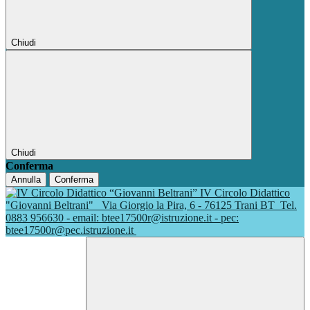
Chiudi
Chiudi
Conferma
Annulla
Conferma
IV Circolo Didattico
"Giovanni Beltrani"
Via Giorgio la Pira, 6 - 76125 Trani BT
Tel.
0883 956630 - email: btee17500r@istruzione.it - pec:
btee17500r@pec.istruzione.it