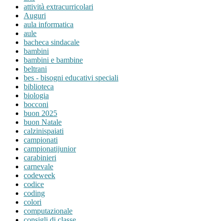
attività extracurricolari
Auguri
aula informatica
aule
bacheca sindacale
bambini
bambini e bambine
beltrani
bes - bisogni educativi speciali
biblioteca
biologia
bocconi
buon 2025
buon Natale
calzinispaiati
campionati
campionatijunior
carabinieri
carnevale
codeweek
codice
coding
colori
computazionale
consigli di classe