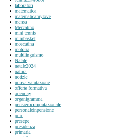
laboratori
matematica
matematicamylove
mensa
Mercatino
mini tennis
minibasket
moscatina
motoria
multilinguismo
Natale
natale2024
natura
notizie
nuova valutazione
offerta formativa
openday
organigramma
pensierocomputazionale
personaleinpensione
pnrr
presepe
presidenza
primaria