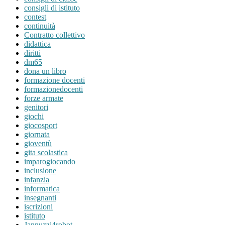
consigli di istituto
contest
continuità
Contratto collettivo
didattica
diritti
dm65
dona un libro
formazione docenti
formazionedocenti
forze armate
genitori
giochi
giocosport
giornata
gioventù
gita scolastica
imparogiocando
inclusione
infanzia
informatica
insegnanti
iscrizioni
istituto
Jannuzzi4robot