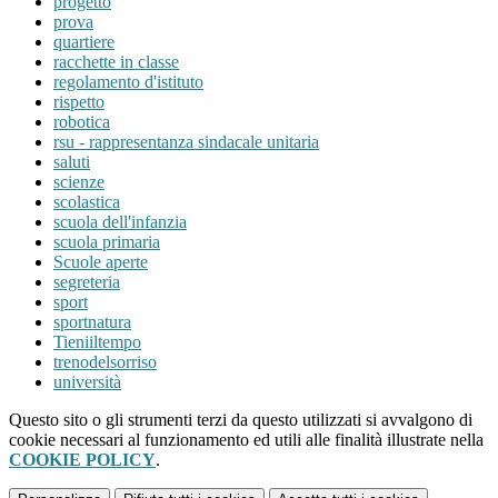
progetto
prova
quartiere
racchette in classe
regolamento d'istituto
rispetto
robotica
rsu - rappresentanza sindacale unitaria
saluti
scienze
scolastica
scuola dell'infanzia
scuola primaria
Scuole aperte
segreteria
sport
sportnatura
Tieniiltempo
trenodelsorriso
università
Questo sito o gli strumenti terzi da questo utilizzati si avvalgono di
cookie necessari al funzionamento ed utili alle finalità illustrate nella
COOKIE POLICY
.