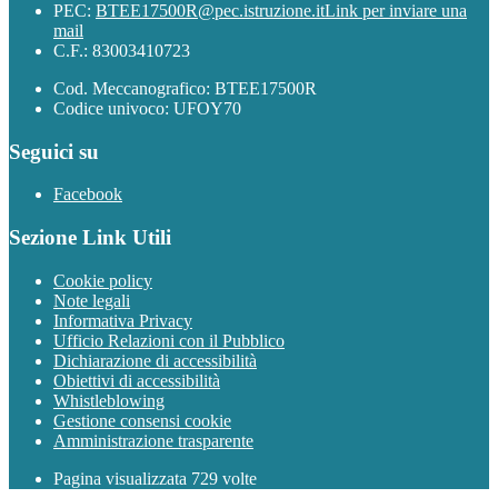
PEC:
BTEE17500R@pec.istruzione.it
Link per inviare una
mail
C.F.: 83003410723
Cod. Meccanografico: BTEE17500R
Codice univoco: UFOY70
Seguici su
Facebook
Sezione Link Utili
Cookie policy
Note legali
Informativa Privacy
Ufficio Relazioni con il Pubblico
Dichiarazione di accessibilità
Obiettivi di accessibilità
Whistleblowing
Gestione consensi cookie
Amministrazione trasparente
Pagina visualizzata
729
volte